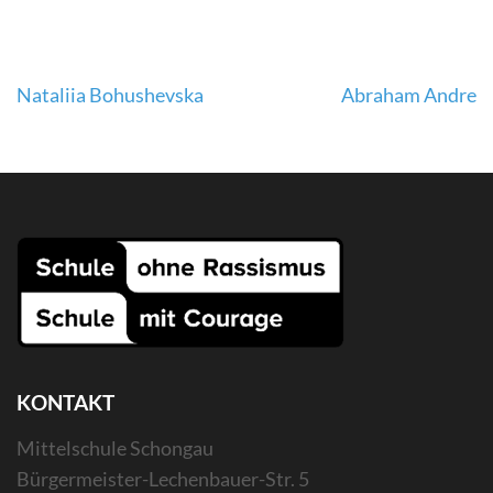
Beitragsnavigation
Nataliia Bohushevska
Abraham Andre
KONTAKT
Mittelschule Schongau
Bürgermeister-Lechenbauer-Str. 5