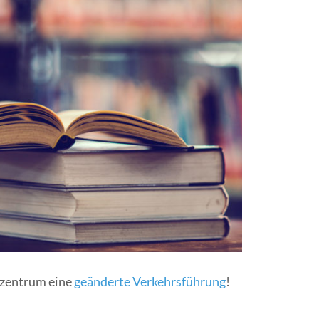
lzentrum eine
geänderte Verkehrsführung
!