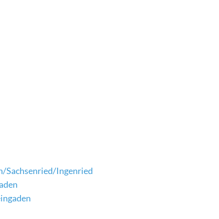
n/Sachsenried/Ingenried
gaden
eingaden