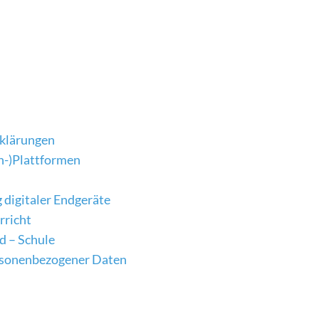
rklärungen
n-)Plattformen
 digitaler Endgeräte
rricht
d – Schule
ersonenbezogener Daten