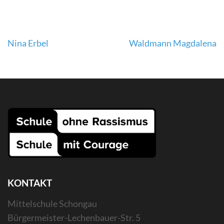
Beitragsnavigation
Nina Erbel
Waldmann Magdalena
KONTAKT
Mittelschule Schongau
Bürgermeister-Lechenbauer-Str. 5