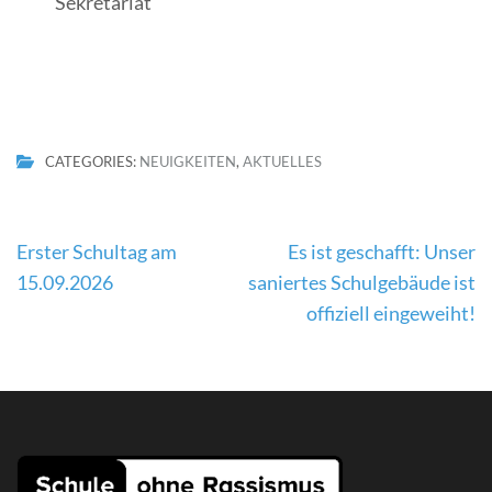
Sekretariat
CATEGORIES:
NEUIGKEITEN
,
AKTUELLES
Beitragsnavigation
Erster Schultag am
Es ist geschafft: Unser
15.09.2026
saniertes Schulgebäude ist
offiziell eingeweiht!