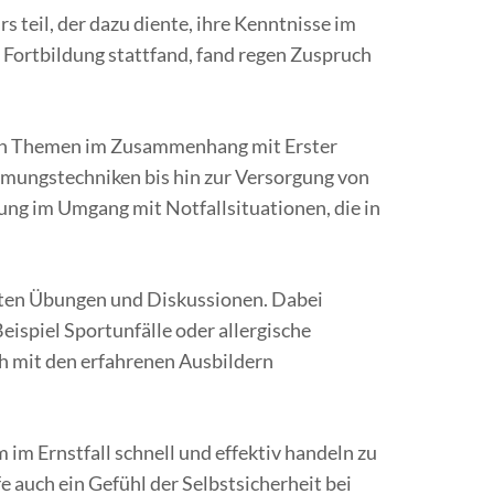
teil, der dazu diente, ihre Kenntnisse im
 Fortbildung stattfand, fand regen Zuspruch
l von Themen im Zusammenhang mit Erster
mungstechniken bis hin zur Versorgung von
ung im Umgang mit Notfallsituationen, die in
erten Übungen und Diskussionen. Dabei
eispiel Sportunfälle oder allergische
ch mit den erfahrenen Ausbildern
im Ernstfall schnell und effektiv handeln zu
e auch ein Gefühl der Selbstsicherheit bei